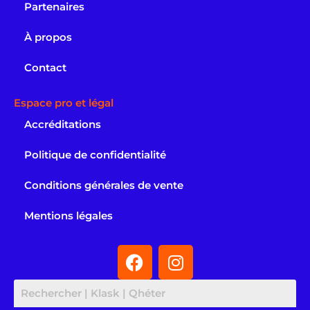
Partenaires
À propos
Contact
Espace pro et légal
Accréditations
Politique de confidentialité
Conditions générales de vente
Mentions légales
F
I
a
n
c
s
e
t