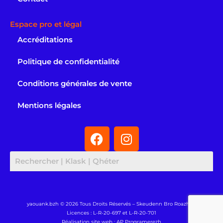
Espace pro et légal
Accréditations
Politique de confidentialité
Conditions générales de vente
Mentions légales
F
I
a
n
c
s
e
t
b
a
o
g
o
r
yaouank.bzh © 2026 Tous Droits Réservés – Skeudenn Bro Roazhon
Licences : L-R-20-697 et L-R-20-701
k
a
Réalisation site web : AP Programerezh