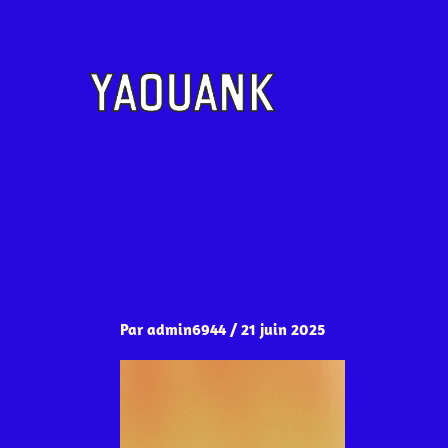
Aller
au
contenu
Par
admin6944
/
21 juin 2025