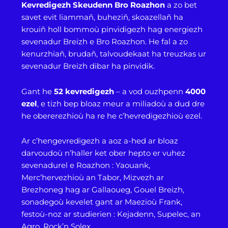
Kevredigezh Skeudenn Bro Roazhon
a zo bet
savet evit liammañ, buheziñ, skoazellañ ha
krouiñ holl bommoù pinvidigezh hag energiezh
sevenadur Breizh e Bro Roazhon. He fal a zo
kenurzhiañ, brudañ, talvoudekaat ha treuzkas ur
sevenadur Breizh dibar ha pinvidik.
Gant he
52 kevredigezh
– a vod ouzhpenn
4000
ezel
, e tizh bep bloaz meur a miliadoù a dud dre
he obererezhioù ha re he c’hevredigezhioù ezel.
Ar c’hengevredigezh a aoz a-hed ar bloaz
darvoudoù n’haller ket ober hepto er vuhez
sevenadurel e Roazhon : Yaouank,
Merc’hervezhioù an Tabor, Mizvezh ar
Brezhoneg hag ar Gallaoueg, Gouel Breizh,
sonadegoù kevelet gant ar Maezioù Frank,
festoù-noz ar studierien : Kejadenn, Supelec, an
Agro, Rock’n Solex, …