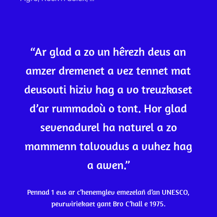
“Ar glad a zo un hêrezh deus an
amzer dremenet a vez tennet mat
deusouti hiziv hag a vo treuzkaset
d’ar rummadoù o tont. Hor glad
sevenadurel ha naturel a zo
mammenn talvoudus a vuhez hag
a awen.”
Pennad 1 eus ar c’henemglev emezelañ d’an UNESCO,
peurwiriekaet gant Bro C’hall e 1975.