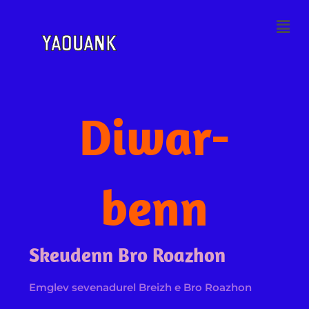
Skip
Menu
to
content
Diwar-
benn
Skeudenn Bro Roazhon
Emglev sevenadurel Breizh e Bro Roazhon