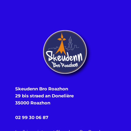
Skeudenn Bro Roazhon
29 bis
straed an Donelière
35000 Roazhon
02 99 30 06 87