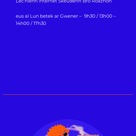
Lec’hienn internet Skeudenn Bro Roazhon
eus al Lun betek ar Gwener – 9h30 / 13h00 –
14h00 / 17h30