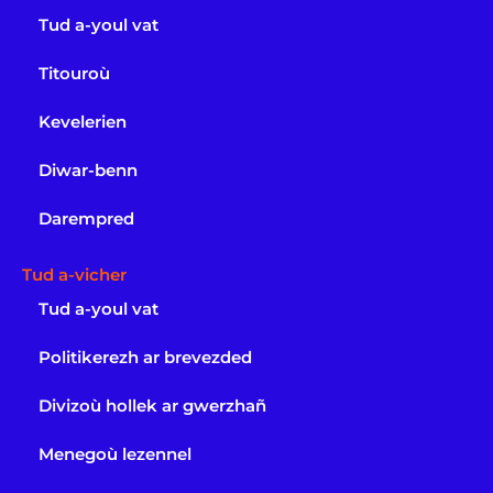
Tud a-youl vat
Titouroù
Kevelerien
Diwar-benn
Darempred
Tud a-vicher
Tud a-youl vat
Politikerezh ar brevezded
Divizoù hollek ar gwerzhañ
Menegoù lezennel